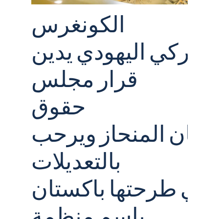
الكونغرس
أميركي اليهودي يدين
قرار مجلس
حقوق
إنسان المنحاز ويرحب
بالتعديلات
التي طرحتها باكستان
باسم منظمة