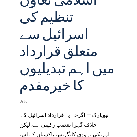
اسلامی تعاون
تنظیم کی
اسرائیل سے
متعلق قرارداد
میں اہم تبدیلیوں
کا خیرمقدم
Urdu
نیویارک — اگرچہ یہ قرارداد اسرائیل کے
خلاف گہرا تعصب رکھتی ہے، لیکن
امریکی یہودی کانگریس پاکستان کے اس