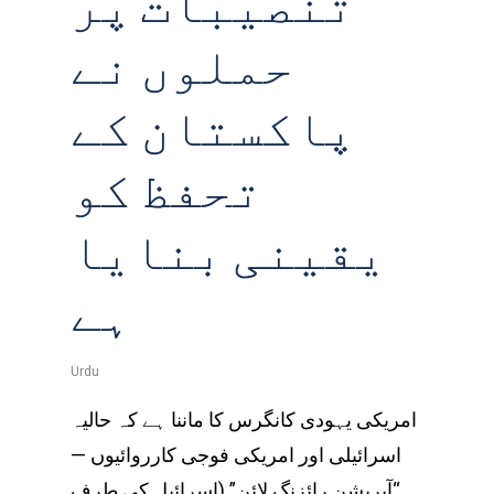
تنصیبات پر
حملوں نے
پاکستان کے
تحفظ کو
یقینی بنایا
ہے
Urdu
امریکی یہودی کانگرس کا ماننا ہے کہ حالیہ
اسرائیلی اور امریکی فوجی کارروائیوں —
“آپریشن رائزنگ لائن” (اسرائیل کی طرف