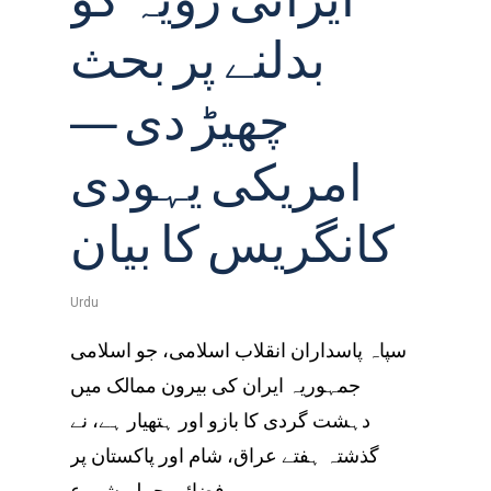
ایرانی رویہ کو
بدلنے پر بحث
چھیڑ دی —
امریکی یہودی
کانگریس کا بیان
Urdu
سپاہ پاسداران انقلاب اسلامی، جو اسلامی
جمہوریہ ایران کی بیرون ممالک میں
دہشت گردی کا بازو اور ہتھیار ہے، نے
گذشتہ ہفتے عراق، شام اور پاکستان پر
فضائی حملے شروع…