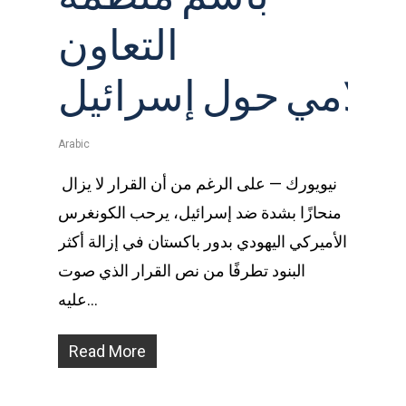
التعاون
إسلامي حول إسرائيل
Arabic
نيويورك — على الرغم من أن القرار لا يزال
منحازًا بشدة ضد إسرائيل، يرحب الكونغرس
الأميركي اليهودي بدور باكستان في إزالة أكثر
البنود تطرفًا من نص القرار الذي صوت
عليه…
Read More