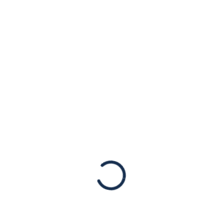
كيفية تغيير سلوكها
– بيان صادر عن
الكونغرس
الأميركي اليهودي
Arabic
شن الحرس الثوري الإسلامي الإيراني، ذراع
الإرهاب الخارجي للجمهورية الإسلامية، غارات
جوية على العراق وسوريا وباكستان الأسبوع
المنصرم بدعوى ضرب مواقع جهاز التجسس
الإسرائيلي، الموساد. ولكن لم تكن هناك أهدافا…